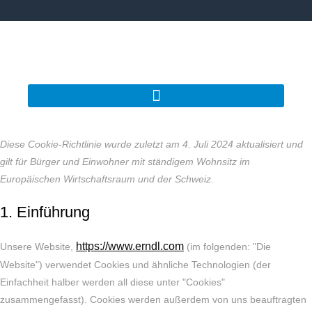
Diese Cookie-Richtlinie wurde zuletzt am 4. Juli 2024 aktualisiert und
gilt für Bürger und Einwohner mit ständigem Wohnsitz im
Europäischen Wirtschaftsraum und der Schweiz.
1. Einführung
https://www.erndl.com
Unsere Website,
(im folgenden: "Die
Website") verwendet Cookies und ähnliche Technologien (der
Einfachheit halber werden all diese unter "Cookies"
zusammengefasst). Cookies werden außerdem von uns beauftragten