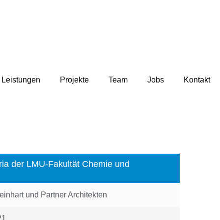
Leistungen
Projekte
Team
Jobs
Kontakt
eria der LMU-Fakultät Chemie und
nhart und Partner Architekten
21